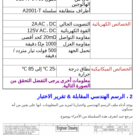
الهالوجين
أطراف متطابقة
سلسلة A2001-T
الخصائص الكهربائية
التصويت الحالي
2A AC ، DC
القوة الكهربائية
125V AC، DC
مقاومة التواصل
20mΩ كحد أقصى
مقاومة العزل
1000 مΩ دقيقة
تحمل الجهد
500 فولت تيار متردد /
دقيقة
الخصائص الميكانيكية
نطاق درجة
-25 ℃ إلى 85 ℃
حرارة
معلومات أخرى يرجى التفضل التحقق من
الصورة التالية.
2 ، الرسم الهندسي المقابلة & تقرير الاختبار
يوجد أدناه ملف الرسم الهندسي واختبارنا لمزيد من المعلومات. انها على يقين من أنه
سيكون
مرجع جيد لتعرف هذه السلسلة من الأجزاء بوضوح.