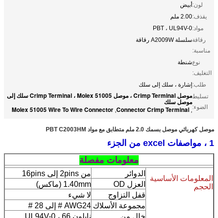
لون:
أبيض
يقذف:
2.00 ملم
مواد:
PBT ، UL94V-0
رقاقة
سلسلة A2009W رقاقة
مناسبة:
نوع
شنطة
التغليف:
طلب:
إشارة ، سلك إلى سلك
موصل Crimp Terminal ، موصل Crimp Terminal ، Molex 51005 سلك إلى
تسليط
موصل سلك
الضوء:
Molex 51005 Wire To Wire Connector
Connector Crimp Terminal
,
,
موصل كهربائي موصل بسمك 2.0 ملم متطابق مع مواد PBT C2003HM
1 ، مواصفات excel من الجزء
معلومات مفصلة
الدوائر
من 2pins إلى 16pins
المعلومات الأساسية
العزل OD
1.40mm (ماكس)
الحجم
قفل التزاوج
لا شيء
مجموعة الأسلاك
AWG24 # إلى 28 #
خال من
نايلون 66 ، UL94V-0